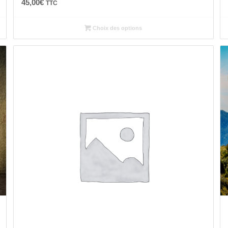
45,00
€
TTC
Choix des options