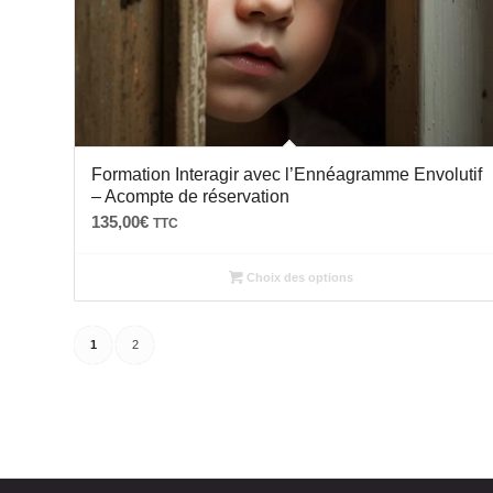
Formation Interagir avec l’Ennéagramme Envolutif
– Acompte de réservation
135,00
€
TTC
Choix des options
1
2