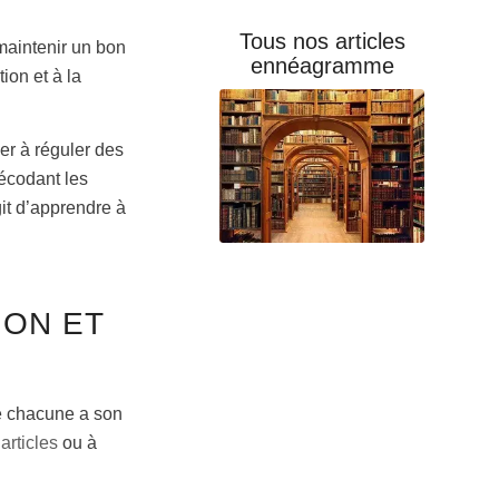
Tous nos articles
maintenir un bon
ennéagramme
ion et à la
er à réguler des
écodant les
it d’apprendre à
ION ET
e chacune a son
s
articles
ou à