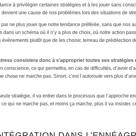
ance à privilégier certaines stratégies et à les jouer sans con
ci devient une cause de nos problèmes lors des situations de st
it par ne plus jouer que notre tendance préférée, sans que nos a
 dans un schéma où il n’y a plus de choix, où notre action pa
 événements plutôt que de les choisir, terreau de prédilection 
tress consistera donc à s’approprier toutes ses stratégi
 conscience, ce qui permettra, en cas de difficultés, d’avoir d’
e chose ne marche pas. Sinon, c’est l’autoroute vers plus d’anx
e seule stratégie, il va entrer dans le processus que l’approche
r ce qui ne marche pas, et moins ça marche, plus il va insister, c
INTÉGRATION DANS L’ENNÉA