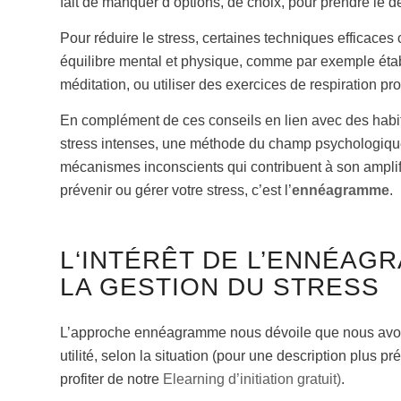
fait de manquer d’options, de choix, pour prendre le d
Pour réduire le stress, certaines techniques effica
équilibre mental et physique, comme par exemple établ
méditation, ou utiliser des exercices de respiration pr
En complément de ces conseils en lien avec des habitud
stress intenses, une méthode du champ psychologique 
mécanismes inconscients qui contribuent à son amplifi
prévenir ou gérer votre stress, c’est l’
ennéagramme
.
L‘INTÉRÊT DE L’ENNÉAG
LA GESTION DU STRESS
L’approche ennéagramme nous dévoile que nous avons
utilité, selon la situation (pour une description plus p
profiter de notre
Elearning d’initiation gratuit)
.