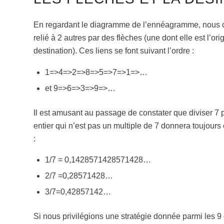
En regardant le diagramme de l’ennéagramme, nous c
relié à 2 autres par des flèches (une dont elle est l’origi
destination). Ces liens se font suivant l’ordre :
1=>4=>2=>8=>5=>7=>1=>…
et 9=>6=>3=>9=>…
Il est amusant au passage de constater que diviser 7 
entier qui n’est pas un multiple de 7 donnera toujours 
:
1/7 = 0,1428571428571428…
2/7 =0,28571428…
3/7=0,42857142…
Si nous privilégions une stratégie donnée parmi les 9 d