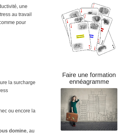
uctivité, une
ress au travail
u comme pour
Faire une formation
ennéagramme
igure la surcharge
ress
chec ou encore la
 nous domine
, au