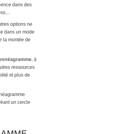
science dans des
ress…
utres options ne
sse dans un mode
de la montée de
es ennéagramme
, à
autres ressources
iété et plus de
 ennéagramme
réant un cercle
GRAMME