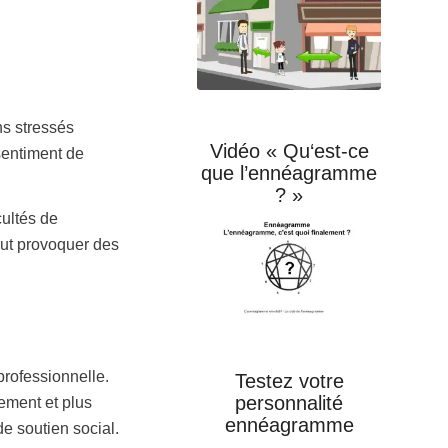
ns stressés
Vidéo « Qu‘est-ce
 sentiment de
que l’ennéagramme
? »
cultés de
peut provoquer des
professionnelle.
Testez votre
personnalité
ement et plus
ennéagramme
de soutien social.