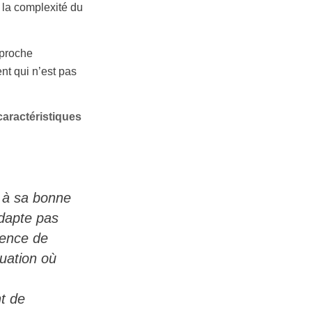
 la complexité du
pproche
t qui n’est pas
aractéristiques
t à sa bonne
adapte pas
gence de
tuation où
nt de