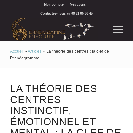
Mon compte
Mes cours
Contactez-nous au 09 51 05 86 45
Accueil
»
Articles
»
La théorie des centres : la clef de
l’ennéagramme
LA THÉORIE DES
CENTRES
INSTINCTIF,
ÉMOTIONNEL ET
MENTAL : LA CLEF DE